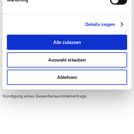
handelt, unterschiedliche Punkte zu beachten. Ganz grundsätzlich
stellen sich folgende Fragen:
Details zeigen
Kann das Mietverhältnis überhaupt gekündigt werden?
Sind Formvorschriften zu beachten?
Wer muss die Kündigung aussprechen?
An wen richtet sie sich?
Alle zulassen
Muss die Kündigung begründet werden?
Kann eine Kündigung unwirksam werden?
Auswahl erlauben
Weitergehende Informationen zu diesen Punkten finden Sie auf den
folgenden Seiten:
Ablehnen
Kündigung eines Wohnraummietvertrags
Kündigung eines Gewerberaummietvertrags