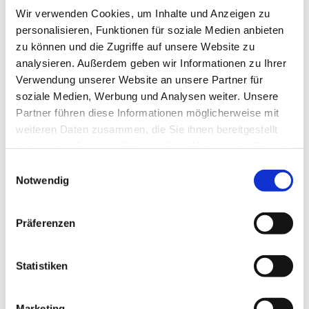
Wir verwenden Cookies, um Inhalte und Anzeigen zu
personalisieren, Funktionen für soziale Medien anbieten
zu können und die Zugriffe auf unsere Website zu
Rechtsanwalt Thomas Emmert
analysieren. Außerdem geben wir Informationen zu Ihrer
Kanzlei für Immobilienrecht
Verwendung unserer Website an unsere Partner für
soziale Medien, Werbung und Analysen weiter. Unsere
Partner führen diese Informationen möglicherweise mit
weiteren Daten zusammen, die Sie ihnen bereitgestellt
haben oder die sie im Rahmen Ihrer Nutzung der Dienste
gesammelt haben.
Einwilligungsauswahl
Notwendig
Präferenzen
Kündigung des Mietvertrags
Statistiken
Soll ein Mietvertrag gekündigt oder eine Kündigung auf ihre
Wirksamkeit überprüft werden, sind je nachdem, ob es sich um ein
Wohnraummietverhältnis oder ein Gewerberaumietverhältnis
Marketing