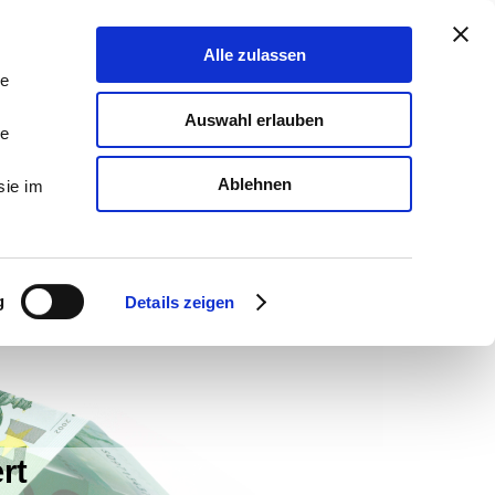
Alle zulassen
le
Auswahl erlauben
le
Ablehnen
sie im
g
Details zeigen
rt